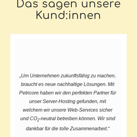
Das sagen unsere
Kund:innen
„Unsere Vision ist es, 
n zukunftsfähig zu machen,
Papeteriebereich neu 
e nachhaltige Lösungen. Mit
denken. Eine Vision soll
wir den perfekten Partner für
nach auch in die tiefere
er-Hosting gefunden, mit
Unternehmens einfließ
nsere Web-Services sicher
uns sofort klar, dass w
al betreiben können. Wir sind
und unseren Shop bei 
die tolle Zusammenarbeit.“
lassen. Nachhaltigk