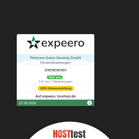
No Result
Website Carbon