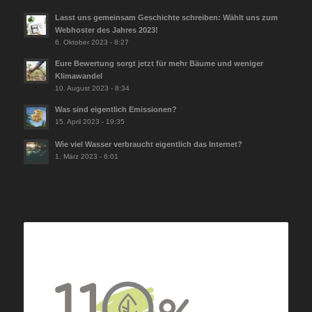
BLOG
Bless Petricore – warum Petricore endet und daraus etwas
Neues entsteht
28. März 2026 - 14:03
Lasst uns gemeinsam Geschichte schreiben: Wählt uns zum
Webhoster des Jahres 2023!
6. Oktober 2023 - 8:27
Eure Bewertung sorgt jetzt für mehr Bäume und weniger
Klimawandel
10. August 2023 - 8:34
Was sind eigentlich Emissionen?
15. April 2023 - 19:35
Wie viel Wasser verbraucht eigentlich das Internet?
1. März 2023 - 6:01