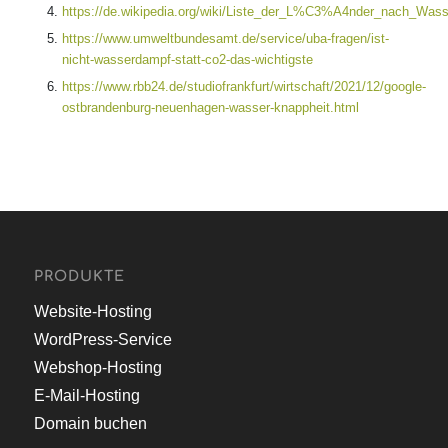
https://de.wikipedia.org/wiki/Liste_der_L%C3%A4nder_nach_Wass
https://www.umweltbundesamt.de/service/uba-fragen/ist-
nicht-wasserdampf-statt-co2-das-wichtigste
https://www.rbb24.de/studiofrankfurt/wirtschaft/2021/12/google-
ostbrandenburg-neuenhagen-wasser-knappheit.html
PRODUKTE
Website-Hosting
WordPress-Service
Webshop-Hosting
E-Mail-Hosting
Domain buchen