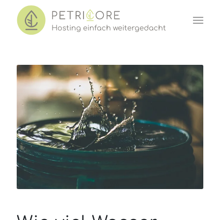
Hosting einf
a
ch w
e
iter
ged
acht