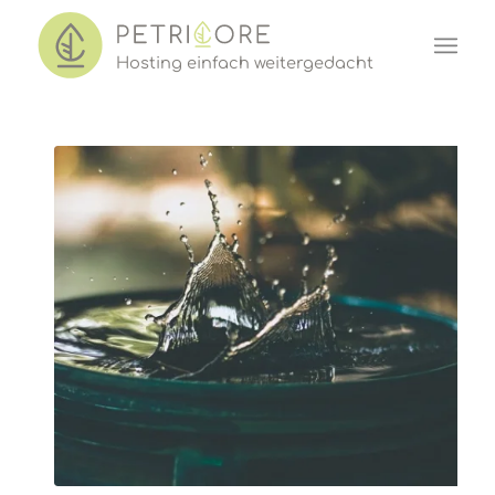
Hosting einf
a
ch w
e
iter
ged
acht