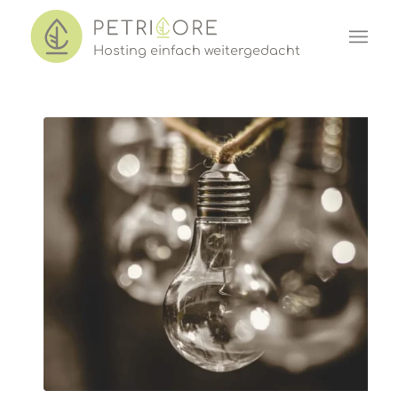
Hosting einf
a
ch w
e
iter
ged
acht