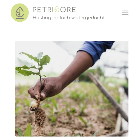
Hosting einf
a
ch w
e
iter
ged
acht