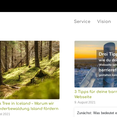
Service
Vision
3 Tipps für deine barr
Webseite
9. August 2021
A Tree in Iceland – Warum wir
ederbewaldung Island fördern
Zunächst: Was bedeutet ei
st 2021