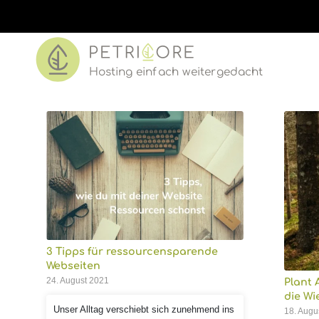
Hosting einf
a
ch w
e
iter
ged
acht
3 Tipps für ressourcensparende
Webseiten
24. August 2021
Plant 
die Wi
Unser Alltag verschiebt sich zunehmend ins
18. Augu