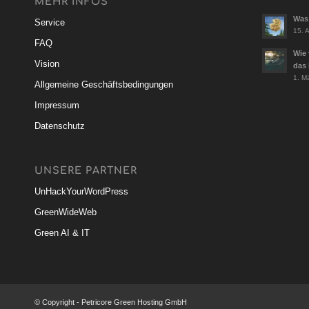
MEHR INFOS
Was 
Service
15. A
FAQ
Wie 
Vision
das 
1. M
Allgemeine Geschäftsbedingungen
Impressum
Datenschutz
UNSERE PARTNER
UnHackYourWordPress
GreenWideWeb
Green AI & IT
© Copyright - Petricore Green Hosting GmbH