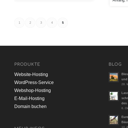
Anfang, 
1
2
3
4
5
PRODUKTE
BLOG
Website-Hosting
Bles
und 
WordPress-Service
28. 
Webshop-Hosting
Las
E-Mail-Hosting
schr
des 
Domain buchen
6. O
Eure
Bäu
10. 