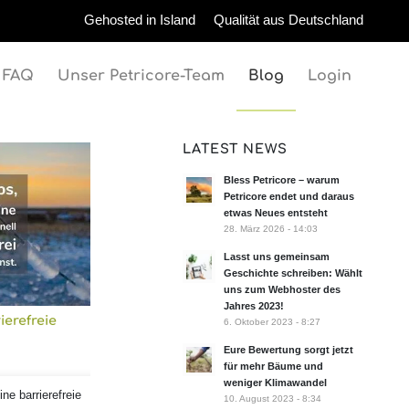
Gehosted in Island
Qualität aus Deutschland
FAQ
Unser Petricore-Team
Blog
Login
LATEST NEWS
Bless Petricore – warum
Petricore endet und daraus
etwas Neues entsteht
28. März 2026 - 14:03
Lasst uns gemeinsam
Geschichte schreiben: Wählt
uns zum Webhoster des
Jahres 2023!
ierefreie
6. Oktober 2023 - 8:27
Eure Bewertung sorgt jetzt
für mehr Bäume und
weniger Klimawandel
ne barrierefreie
10. August 2023 - 8:34