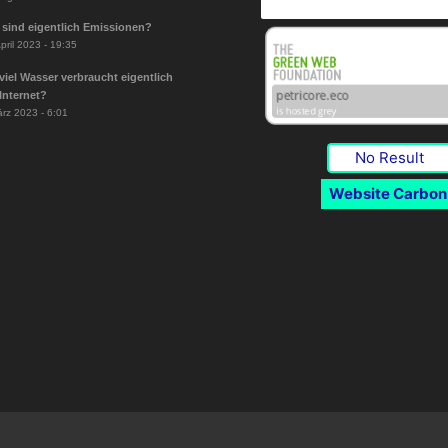
sind eigentlich Emissionen?
pril 2023 - 19:35
viel Wasser verbraucht eigentlich
Internet?
ärz 2023 - 6:01
No Result
Website Carbon