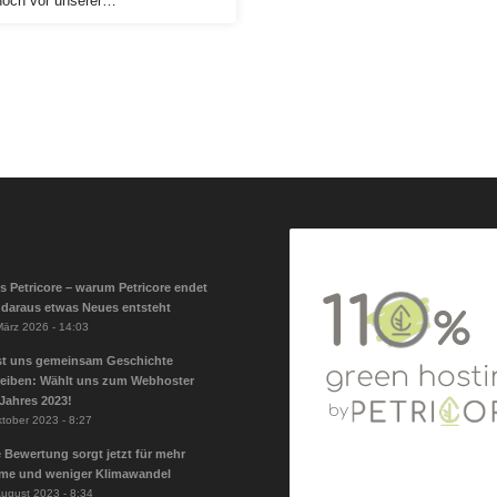
noch vor unserer…
s Petricore – warum Petricore endet
daraus etwas Neues entsteht
März 2026 - 14:03
st uns gemeinsam Geschichte
eiben: Wählt uns zum Webhoster
Jahres 2023!
ktober 2023 - 8:27
 Bewertung sorgt jetzt für mehr
me und weniger Klimawandel
August 2023 - 8:34