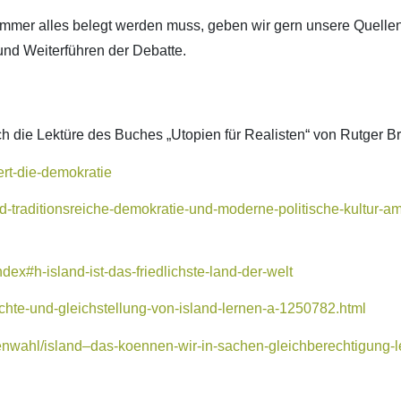
 immer alles belegt werden muss, geben wir gern unsere Quelle
und Weiterführen der Debatte.
h die Lektüre des Buches „Utopien für Realisten“ von Rutger 
ert-die-demokratie
nd-traditionsreiche-demokratie-und-moderne-politische-kultur-a
dex#h-island-ist-das-friedlichste-land-der-welt
chte-und-gleichstellung-von-island-lernen-a-1250782.html
menwahl/island–das-koennen-wir-in-sachen-gleichberechtigung-l