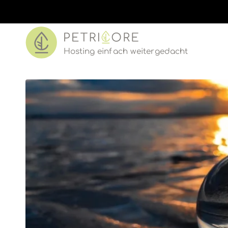
Hosting einf
a
ch w
e
iter
ged
acht