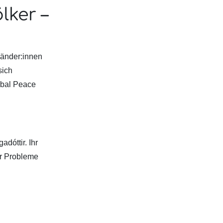
lker –
länder:innen
sich
obal Peace
adóttir. Ihr
er Probleme