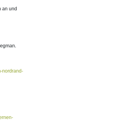
n an und
Bregman.
m-nordrand-
ernen-