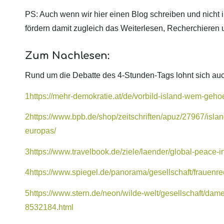
PS: Auch wenn wir hier einen Blog schreiben und nicht
fördern damit zugleich das Weiterlesen, Recherchieren 
Zum Nachlesen:
Rund um die Debatte des 4-Stunden-Tags lohnt sich auc
1
https://mehr-demokratie.at/de/vorbild-island-wem-geho
2
https://www.bpb.de/shop/zeitschriften/apuz/27967/isla
europas/
3
https://www.travelbook.de/ziele/laender/global-peace-in
4
https://www.spiegel.de/panorama/gesellschaft/frauenre
5
https://www.stern.de/neon/wilde-welt/gesellschaft/da
8532184.html