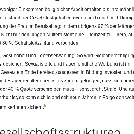
eniger Einkommen bei gleicher Arbeit erhalten als ihre männl
in Island per Gesetz festgehalten (wenn auch noch nicht kompl
ung der Frau im Berufsalltag; in dem übrigens 97 % der Männer
Nicht nur den jungen Müttern steht eine Elternzeit zu – nein, au
it 80 % Gehaltsfortzahlung verbunden.
, Gesundheit und Lebenserwartung. So wird Gleichberechtigung
z gesichert: Sexualisierte und frauenfeindliche Werbung ist im I
esetz ein Ende bereitet; stattdessen in Bildung investiert und 
und Frauenrechtlerinnen ist es zudem gelungen, dass sich berei
 der 40 % Quote verschreiben muss – sonst droht Strafe. Und a
rholt ist, so kann sich Island seit neun Jahren in Folge den wel
5
emikerinnen sichern.
esellschaftsstrukturen