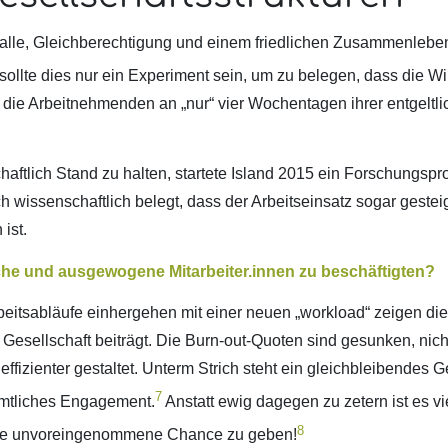
alle, Gleichberechtigung und einem friedlichen Zusammenleben
ollte dies nur ein Experiment sein, um zu belegen, dass die Wir
n die Arbeitnehmenden an „nur“ vier Wochentagen ihrer entgeltl
ftlich Stand zu halten, startete Island 2015 ein Forschungspro
 wissenschaftlich belegt, dass der Arbeitseinsatz sogar gestei
ist.
iche und ausgewogene Mitarbeiter.innen zu beschäftigten?
beitsabläufe einhergehen mit einer neuen „workload“ zeigen die
Gesellschaft beiträgt. Die Burn-out-Quoten sind gesunken, nic
izienter gestaltet. Unterm Strich steht ein gleichbleibendes G
7
namtliches Engagement.
Anstatt ewig dagegen zu zetern ist es vi
8
eine unvoreingenommene Chance zu geben!