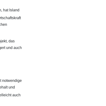
, hat Island
tschaftskraft
ichen
jekt, das
gert und auch
ht notwendige
ehalt und
elleicht auch