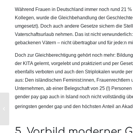
Während Frauen in Deutschland immer noch rund 21 % w
Kollegen, wurde die Gleichbehandlung der Geschlechter 
umgesetzt). Doch auch andere Gesetze sichern die Stell
Vaterschaftsurlaub nehmen. Das ist nicht verwunderlich: 
gebackenen Vätern – nicht übertragbar und für jede:n m
Doch zur Gleichberechtigung gehört noch mehr: Bildung
der KITA gelernt, vorgelebt und praktiziert und per Geset
ebenfalls verboten und auch den Striplokalen wurde per G
aus: Den isländischen Feminist:innen, Frauenrechtlern 
Unternehmen, ab einer Belegschaft von 25 (!) Personen
gender pay gap auch in Island noch nicht vollständig übe
Unser Rechenzentrum
geringsten gender gap und den höchsten Anteil an Akad
in Island
5. Vorbild moderner G