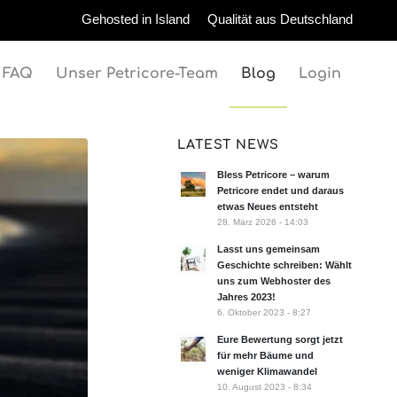
Gehosted in Island
Qualität aus Deutschland
FAQ
Unser Petricore-Team
Blog
Login
LATEST NEWS
Bless Petricore – warum
Petricore endet und daraus
etwas Neues entsteht
28. März 2026 - 14:03
Lasst uns gemeinsam
Geschichte schreiben: Wählt
uns zum Webhoster des
Jahres 2023!
6. Oktober 2023 - 8:27
Eure Bewertung sorgt jetzt
für mehr Bäume und
weniger Klimawandel
10. August 2023 - 8:34