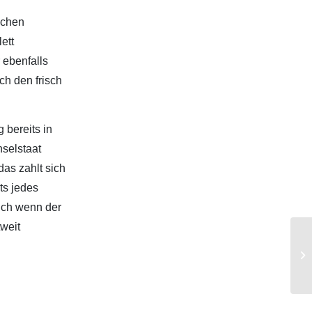
ichen
ett
 ebenfalls
ch den frisch
 bereits in
nselstaat
das zahlt sich
ts jedes
uch wenn der
tweit